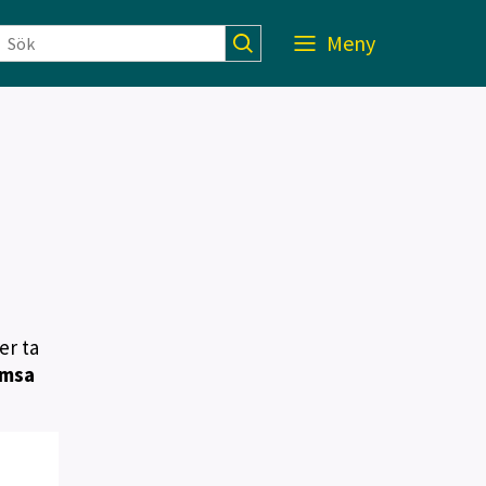
Meny
er ta
smsa