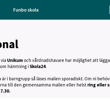
Funbo skola
onal
 via
Unikum
och vårdnadshavare har möjlighet att lägga
n om hämtning i
Skola24
.
a är i barngrupp så läses mailen sporadiskt. Om ni behöv
ärna till den gemensamma mailen eller helst
ring eller 
7.30.