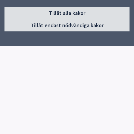
Sidfot
Tillåt alla kakor
Huvudmeny
Tillåt endast nödvändiga kakor
Start
Om skolan
Elevhälsa
Verksamheter & årskurser
Kontakt
Snabblänkar
Uppsala kommun
Skolverket
Kontakt
Funbo skola