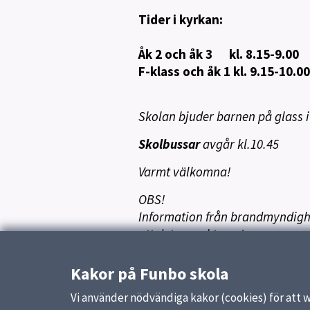
Tider i kyrkan:
Åk 2 och åk 3 kl. 8.15-9.00
F-klass och åk 1 kl. 9.15-10.00
Skolan bjuder barnen på glass i
Skolbussar
avgår kl.10.45
Varmt välkomna!
OBS!
Information från brandmyndighet
att det respekteras!
Kakor på Funbo skola
Vi använder nödvändiga kakor (cookies) för att 